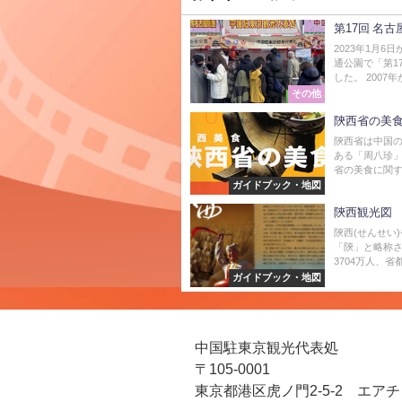
第17回 名
2023年1月
通公園で「第1
した。 2007年
その他
陝西省の美
陝西省は中国
ある「周八珍」
省の美食に関す
ガイドブック・地図
陝西観光図
陝西(せんせい
「陝」と略称さ
3704万人、省都
ガイドブック・地図
中国駐東京観光代表処
〒105-0001
東京都港区虎ノ門2-5-2 エア