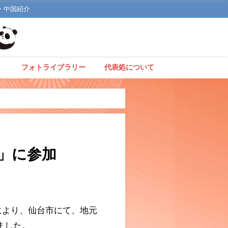
文化・中国紹介
】
フォトライブラリー
代表処について
」に参加
により、仙台市にて、地元
ました。