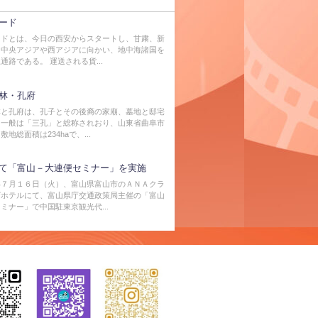
ード
ードとは、今日の西安からスタートし、甘粛、新
、中央アジアや西アジアに向かい、地中海諸国を
通路である。 運送される貨...
林・孔府
林と孔府は、孔子とその後裔の家廟、墓地と邸宅
、一般は「三孔」と総称されおり、山東省曲阜市
地総面積は234haで、...
て「富山－大連便セミナー」を実施
年７月１６日（火）、富山県富山市のＡＮＡクラ
ザホテルにて、富山県庁交通政策局主催の「富山
ミナー」で中国駐東京観光代...