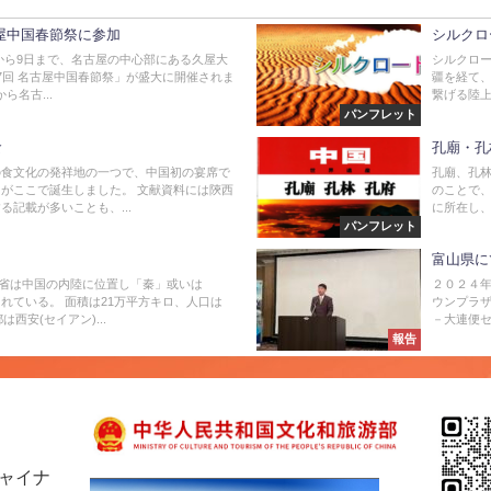
古屋中国春節祭に参加
シルクロ
6日から9日まで、名古屋の中心部にある久屋大
シルクロ
7回 名古屋中国春節祭」が盛大に開催されま
疆を経て
から名古...
繋げる陸上
パンフレット
食
孔廟・孔
の食文化の発祥地の一つで、中国初の宴席で
孔廟、孔
がここで誕生しました。 文献資料には陝西
のことで
る記載が多いことも、...
に所在し、敷
パンフレット
富山県に
)省は中国の内陸に位置し「秦」或いは
２０２４
れている。 面積は21万平方キロ、人口は
ウンプラ
は西安(セイアン)...
－大連便セ
報告
チャイナ