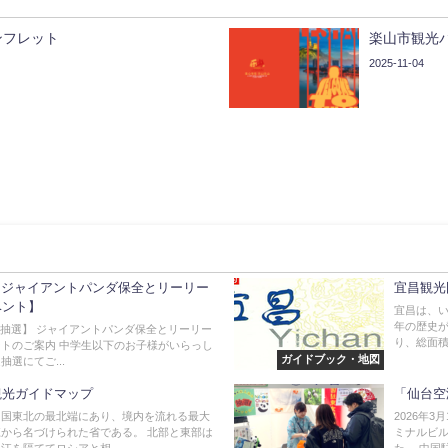
ンフレット
楽山市観光
2025-11-04
r抽選【ジャイアントパンダ保全とリーリー
宜昌観光
ベント】
宜昌は、い
年の歴史が
限定◆抽選】 ジャイアントパンダ保全とリーリー
り、総面積は
トのご案内 中学生以下のお子様がいらっし
ガイドブック・地図
選にてご...
観光ガイドマップ
「仙台空
中国東北の最北端にあり、境内を流れる最大
2026年3
から名づけられた省である。 北部と東部は
ミナルビル
江を隔ててロシアと相...
た。 中国駐