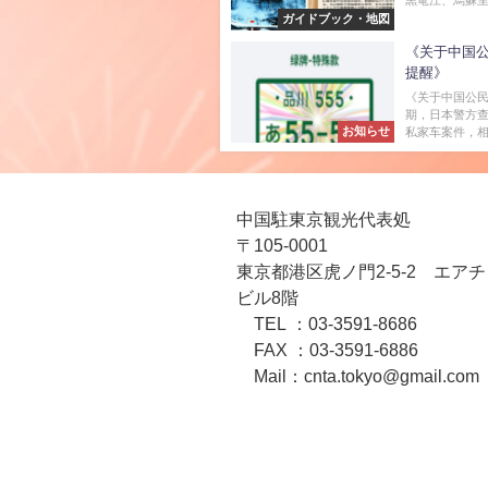
ガイドブック・地図
《关于中国
提醒》
《关于中国公民
期，日本警方
お知らせ
私家车案件，相
中国駐東京観光代表処
〒105-0001
東京都港区虎ノ門2-5-2 エア
ビル8階
TEL ：03-3591-8686
FAX ：03-3591-6886
Mail：cnta.tokyo@gmail.com