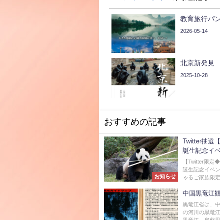
教育旅行パ
2026-05-14
北京新発見
2025-10-28
おすすめの記事
Twitte
誕生記念イ
【Twitter
誕生記念イベン
お知らせ
ゃるご家族限定抽
中国黒竜江
黒竜江省は、
の河川の黒竜江
黒竜江、烏蘇里