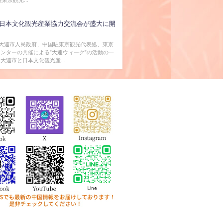
日本文化観光産業協力交流会が盛大に開
、大連市人民政府、中国駐東京観光代表処、東京
ンターの共催による”大連ウィーク”の活動の一
大連市と日本文化観光産...