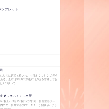
パンフレット
図
にしえは夷陵と称され、今日までにすでに2400
ある。全市は5県3市(県級市)と5区を管轄してお
2.1万kmで...
港 旅フェス！」に出展
月14日(土)・3月15日(日)の2日間、仙台空港ター
内にて「仙台空港 旅フェス！」が開催されまし
東京観光...