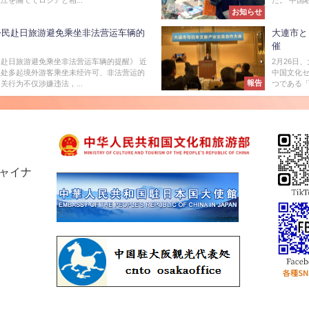
お知らせ
公民赴日旅游避免乘坐非法营运车辆的
大連市と
催
赴日旅游避免乘坐非法营运车辆的提醒》 近
2月26日
查处多起境外游客乘坐未经许可、非法营运的
中国文化セ
報告
关行为不仅涉嫌违法，...
つである「
チャイナ