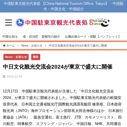
中国駐東京観光代表処 【China National Tourism Office, Tokyo】・中国観
光・中国文化・中国紹介
中国を知る
省・自治区・直轄市の紹介
お薦め旅ルート・体験【パンフレット】
ホーム
News・お知らせ
中日文化観光交流会2024が東京で盛大に開催
News・お知らせ
報告
中日文化観光交流会2024が東京で盛大に開催
2024-12-18
12月17日、中国駐東京観光代表処が主催した「中日文化観光交流会
2024」が東京で盛大に開催されました。中国駐東京観光代表処の欧陽安
首席代表、日本国土交通省観光庁国際観光課課長飯田 修章様、日本政府
観光局（JNTO）海外プロモーション部部長太田吉伸様のほか、日本旅行
業協会（JATA）、阪急交通社、富士急行、JTB、カモメツーリスト、四
川航空、時事航空、スプリング・ジャパン、中国日報、NHK、共同通信