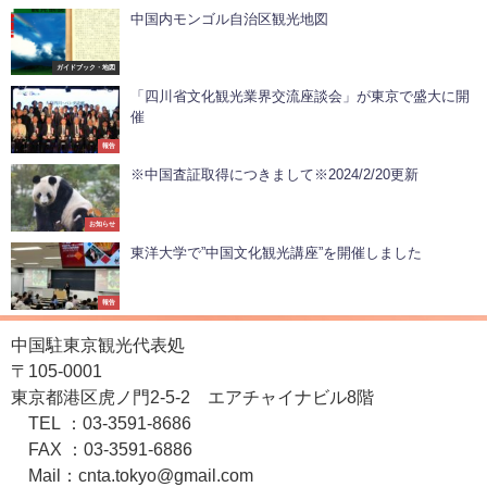
中国内モンゴル自治区観光地図
ガイドブック・地図
「四川省文化観光業界交流座談会」が東京で盛大に開
催
報告
※中国査証取得につきまして※2024/2/20更新
お知らせ
東洋大学で”中国文化観光講座”を開催しました
報告
中国駐東京観光代表処
〒105-0001
東京都港区虎ノ門2-5-2 エアチャイナビル8階
TEL ：03-3591-8686
FAX ：03-3591-6886
Mail：cnta.tokyo@gmail.com