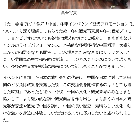
集合写真
また、会場では”「你好！中国」冬季インバウンド観光プロモーション ”に
ついてより深く理解してもらうため、冬の観光写真展や冬の観光プロモ
ーションビデオについても各地の解説もつけてご紹介し、さまざまなジ
ャンルのライブパフォーマンス、本格的な多種多様な中華料理、大盛り
上がりの抽選会なども開催し、ご来場されたみなさまはリラックスした
楽しい雰囲気の中で積極的に交流し、ビジネスチャンスについて語り合
い、今後の中日友好交流の未来について話し合うことができました。
イベントに参加した日本の旅行会社の代表は、中国が日本に対して30日
間のビザ免除政策を実施した後、この交流会を開催するのは「とても適
した時期」であったと述べ、今後、中国の文化・観光業界のみなさまと
協力して、より魅力的な訪中観光商品を作り出し、より多くの日本人観
光客が交流や観光で中国を訪れ、中国の長い歴史、素晴らしい文化、独
特な魅力を身近に体験していただけるように尽力したいと述べられまし
た。