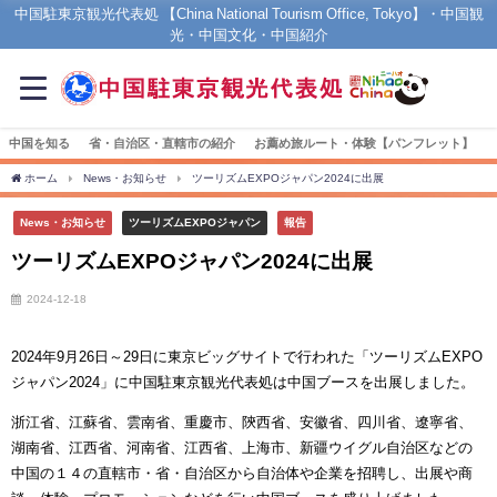
中国駐東京観光代表処 【China National Tourism Office, Tokyo】・中国観
光・中国文化・中国紹介
中国を知る
省・自治区・直轄市の紹介
お薦め旅ルート・体験【パンフレット】
ホーム
News・お知らせ
ツーリズムEXPOジャパン2024に出展
News・お知らせ
ツーリズムEXPOジャパン
報告
ツーリズムEXPOジャパン2024に出展
2024-12-18
2024年9月26日～29日に東京ビッグサイトで行われた「ツーリズムEXPO
ジャパン2024」に中国駐東京観光代表処は中国ブースを出展しました。
浙江省、江蘇省、雲南省、重慶市、陝西省、安徽省、四川省、遼寧省、
湖南省、江西省、河南省、江西省、上海市、新疆ウイグル自治区などの
中国の１４の直轄市・省・自治区から自治体や企業を招聘し、出展や商