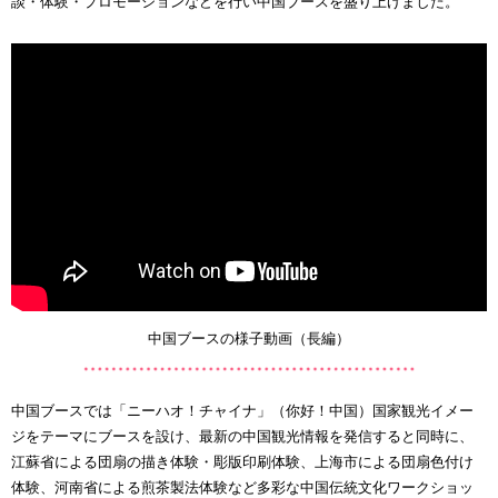
談・体験・プロモーションなどを行い中国ブースを盛り上げました。
中国ブースの様子動画（長編）
中国ブースでは「ニーハオ！チャイナ」（你好！中国）国家観光イメー
ジをテーマにブースを設け、最新の中国観光情報を発信すると同時に、
江蘇省による団扇の描き体験・彫版印刷体験、上海市による団扇色付け
体験、河南省による煎茶製法体験など多彩な中国伝統文化ワークショッ