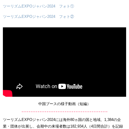
ツーリズムEXPOジャパン2024 フォト①
ツーリズムEXPOジャパン2024 フォト②
中国ブースの様子動画（短編）
ツーリズムEXPOジャパン2024には海外80ヵ国の国と地域、1,384の企
業・団体が出展し、会期中の来場者数は182,934人（4日間合計）を記録